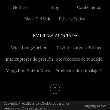
Noticias
Blog
Contáctenos
Mapa Del Sitio
Privacy Policy
EMPRESA ASOCIADA
Wuxi Longzhichen
Taizhou aureola Plástico y
Machinery Co., Limitado
molde Co., Ltd
Interruptores de presión
Proveedores de fundición
de maquinaria de
Yangzhou Huizhi Nuevo
Productos de embalaje Co.,
construcción
Energía Co., Ltd
Ltd. de Dongguan Pomall
Copyright © es.dfjygs.com,Todos los derechos
kan@dfjygs.com
reservados. Correo electrónico: