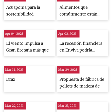
Acuaponia para la
Alimentos que
sostenibilidad
comúnmente están
mal etiquetados
Apr 04, 2023
Apr 02, 2023
El viento impulsa a
La recesión financiera
Gran Bretaña más que
en Enviva podría
el gas por primera vez
significar problemas
para la energía de
Mar 31, 2023
Mar 29, 2023
biomasa
Drax
Propuesta de fábrica de
pellets de madera de
Georgia en el centro de
la lucha ambiental
Mar 27, 2023
Mar 25, 2023