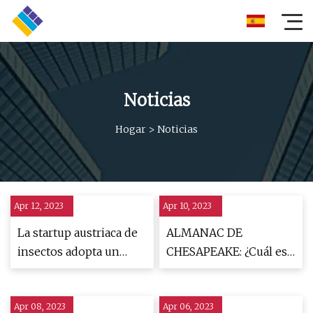
Noticias
Hogar
>
Noticias
Apr 12, 2023
Apr 10, 2023
La startup austriaca de
ALMANAC DE
insectos adopta un
CHESAPEAKE: ¿Cuál es
sistema de
el problema con el pez
alimentación líquida
pequeño de la bahía?
Apr 08, 2023
Apr 06, 2023