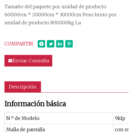
Tamaño del paquete por unidad de producto
600.00cm * 200.00cm * 300.00cm Peso bruto por
unidad de producto 800.000kg La
COMPARTIR
Enviar Consulta
Descripción
Información básica
N º de Modelo.
9klp
Malla de pantalla
con mal