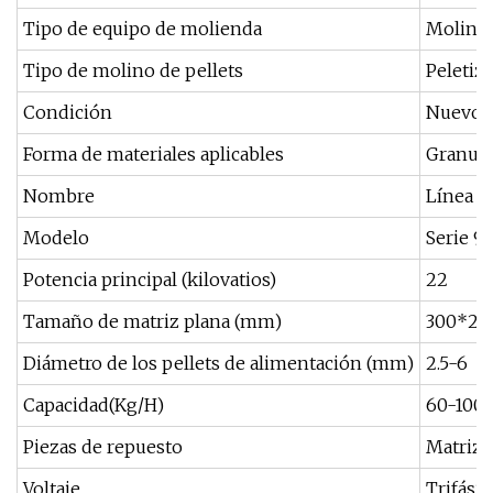
Tipo de equipo de molienda
Molino 
Tipo de molino de pellets
Peletiz
Condición
Nuevo
Forma de materiales aplicables
Granula
Nombre
Línea d
Modelo
Serie 9
Potencia principal (kilovatios)
22
Tamaño de matriz plana (mm)
300*25
Diámetro de los pellets de alimentación (mm)
2.5-6
Capacidad(Kg/H)
60-100
Piezas de repuesto
Matriz 
Voltaje
Trifási