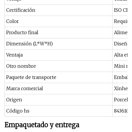
Certificación
ISO CE 
Color
Requisit
Producto final
Aliment
Dimensión (L*W*H)
Diseño
Ventaja
Alta efi
Otro nombre
Mini má
Paquete de transporte
Embalaj
Marca comercial
Xinhen
Origen
Porcela
Código hs
843610
Empaquetado y entrega