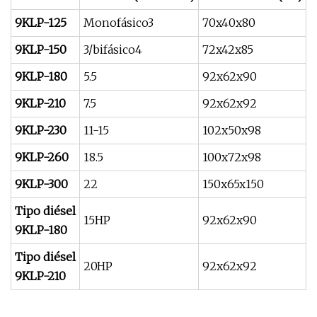
9KLP-125
Monofásico3
70x40x80
6
9KLP-150
3/bifásico4
72x42x85
1
9KLP-180
5.5
92x62x90
2
9KLP-210
7.5
92x62x92
3
9KLP-230
11-15
102x50x98
4
9KLP-260
18.5
100x72x98
5
9KLP-300
22
150x65x150
8
Tipo diésel
15HP
92x62x90
1
9KLP-180
Tipo diésel
20HP
92x62x92
2
9KLP-210