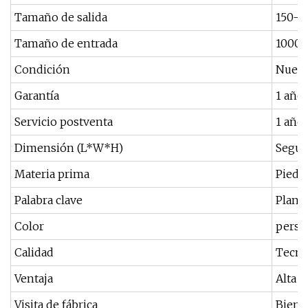
Tamaño de salida
150-
Tamaño de entrada
1000 
Condición
Nuev
Garantía
1 año
Servicio postventa
1 año
Dimensión (L*W*H)
Según
Materia prima
Piedr
Palabra clave
Planta
Color
perso
Calidad
Tecno
Ventaja
Alta E
Visita de fábrica
Bienv