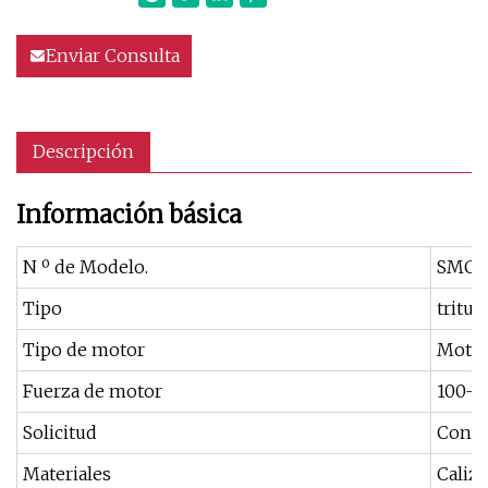
Enviar Consulta
Descripción
Información básica
N º de Modelo.
SMC60
Tipo
tritur
Tipo de motor
Motor
Fuerza de motor
100-5
Solicitud
Const
Materiales
Caliza