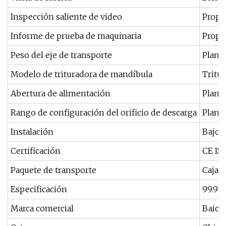
Inspección saliente de video
Propo
Informe de prueba de maquinaria
Propo
Peso del eje de transporte
Planta
Modelo de trituradora de mandíbula
Tritu
Abertura de alimentación
Plant
Rango de configuración del orificio de descarga
Plant
Instalación
Bajo l
Certificación
CE IS
Paquete de transporte
Cajas 
Especificación
99.9
Marca comercial
Baich