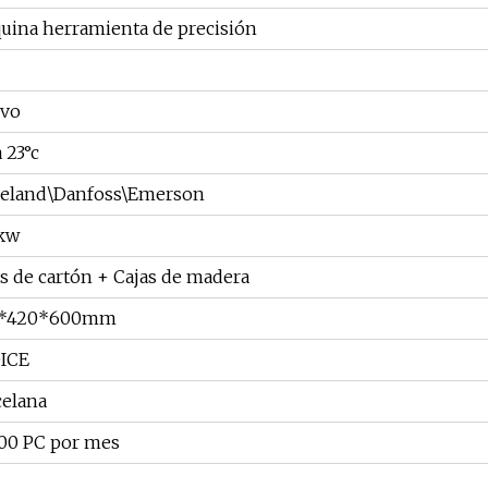
uina herramienta de precisión
vo
a 23°c
eland\Danfoss\Emerson
5kw
s de cartón + Cajas de madera
0*420*600mm
ICE
celana
00 PC por mes