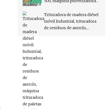
500, máquina pulverizadora
de aserrín, máquina de
molienda de molino de
Trituradora de madera diésel
harina para bobina de
móvil Industrial, trituradora
mosquitos
de residuos de aserrín,
máquina trituradora de
paletas de tablero de madera,
pulverizador de madera