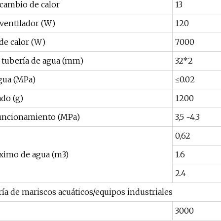
rcambio de calor
13
 ventilador (W)
120
de calor (W)
7000
 tubería de agua (mm)
32*2
gua (MPa)
≤0.02
ado (g)
1200
funcionamiento (MPa)
3,5 ~4,3
0,62
imo de agua (m3)
1.6
2.4
ría de mariscos acuáticos/equipos industriales
3000