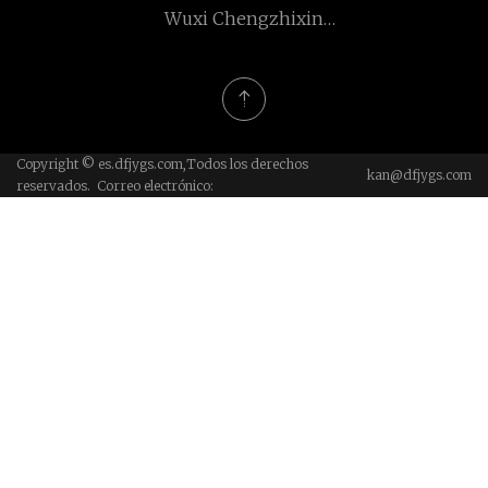
Wuxi Chengzhixin
Equipo compañía,
Químico Maquinaria Co.,
Limitado
Limitado.
Copyright © es.dfjygs.com,Todos los derechos
kan@dfjygs.com
reservados. Correo electrónico: