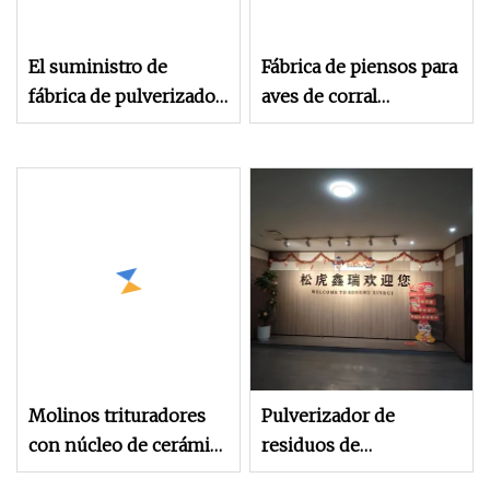
El suministro de
Fábrica de piensos para
fábrica de pulverizador
aves de corral
de madera
Maquinaria de
multifuncional Ztias se
procesamiento de
puede personalizar
piensos para animales
Popular
Pulverizador de
piensos para ganado
vacuno Ovino
Pulverizador de
piensos para caballos
Hueso Azufre Madera
Maíz Goma Hoja Aqua
Molinos trituradores
Pulverizador de
Feed Pulveri
con núcleo de cerámica
residuos de
y madera de caucho +
metal/llanta/madera/plásti