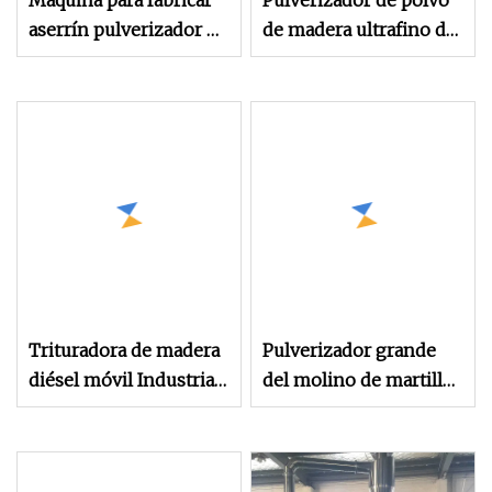
Máquina para fabricar
Pulverizador de polvo
aserrín pulverizador de
de madera ultrafino de
madera
malla 60-500, máquina
pulverizadora de
aserrín, máquina de
molienda de molino de
harina para bobina de
mosquitos
Trituradora de madera
Pulverizador grande
diésel móvil Industrial,
del molino de martillo
trituradora de residuos
de la biomasa del
de aserrín, máquina
aserrín y de la madera
trituradora de paletas
con la certificación del