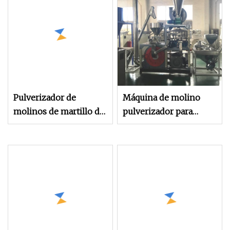
de tablero de madera,
CE
pulverizador de
madera
Pulverizador de
Máquina de molino
molinos de martillo de
pulverizador para
virutas de madera para
diferentes materiales
proyecto de pellets de
de madera con
biomasa, uso de
diferentes mallas
pulverizador de pellets
de madera