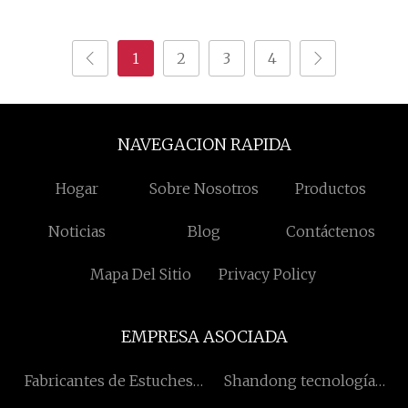
tapa de PP
de rentabilidad
1
2
3
4
NAVEGACION RAPIDA
Hogar
Sobre Nosotros
Productos
Noticias
Blog
Contáctenos
Mapa Del Sitio
Privacy Policy
EMPRESA ASOCIADA
Fabricantes de Estuches
Shandong tecnología
Planos
magnética Maquinaria