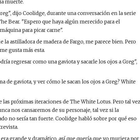
ia muerte.
eg", dijo Coolidge, durante una conversación en la serie
The Bear. "Espero que haya algún merecido para el
máquina para picar carne".
de la astilladora de madera de Fargo, me parece bien. Pero
 me gusta más esta.
dría regresar como una gaviota y sacarle los ojos a Greg",
a de gaviota, y ver cómo le sacan los ojos a Greg? White
 las próximas iteraciones de The White Lotus. Pero tal ve
nca nos cansaremos de su personaje, tal vez si la
ado no sería tan fuerte. Coolidge habló sobre por qué eso
revista.
 era grande y dramático, así que quería que yo muriera por