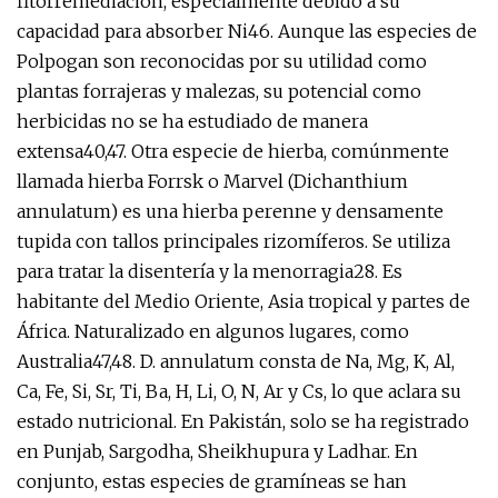
fitorremediación, especialmente debido a su
capacidad para absorber Ni46. Aunque las especies de
Polpogan son reconocidas por su utilidad como
plantas forrajeras y malezas, su potencial como
herbicidas no se ha estudiado de manera
extensa40,47. Otra especie de hierba, comúnmente
llamada hierba Forrsk o Marvel (Dichanthium
annulatum) es una hierba perenne y densamente
tupida con tallos principales rizomíferos. Se utiliza
para tratar la disentería y la menorragia28. Es
habitante del Medio Oriente, Asia tropical y partes de
África. Naturalizado en algunos lugares, como
Australia47,48. D. annulatum consta de Na, Mg, K, Al,
Ca, Fe, Si, Sr, Ti, Ba, H, Li, O, N, Ar y Cs, lo que aclara su
estado nutricional. En Pakistán, solo se ha registrado
en Punjab, Sargodha, Sheikhupura y Ladhar. En
conjunto, estas especies de gramíneas se han