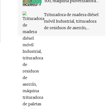
500, máquina pulverizadora
de aserrín, máquina de
molienda de molino de
Trituradora de madera diésel
harina para bobina de
móvil Industrial, trituradora
mosquitos
de residuos de aserrín,
máquina trituradora de
paletas de tablero de madera,
pulverizador de madera