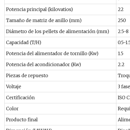
Potencia principal (kilovatios)
22
Tamaño de matriz de anillo (mm)
250
Diámetro de los pellets de alimentación (mm)
2.5-8
Capacidad (T/H)
0.5-1.
Potencia del alimentador de tornillo (Kw)
1.5
Potencia del acondicionador (Kw)
2.2
Piezas de repuesto
Troqu
Voltaje
3 fas
Certificación
ISO 
Color
Requi
Producto final
Alime