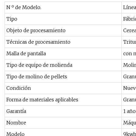
N º de Modelo.
Línea
Tipo
Fábri
Objeto de procesamiento
Cerea
Técnicas de procesamiento
Tritu
Malla de pantalla
con m
Tipo de equipo de molienda
Molin
Tipo de molino de pellets
Granu
Condición
Nuev
Forma de materiales aplicables
Gran
Garantía
1 año
Nombre
Máqui
Modelo
9kwh