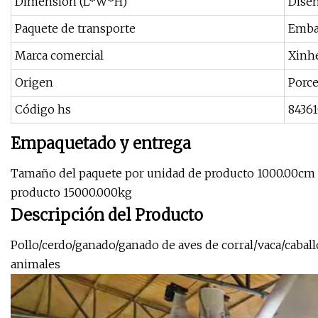
Dimensión (L*W*H)
Dise
Paquete de transporte
Embal
Marca comercial
Xinh
Origen
Porce
Código hs
8436
Empaquetado y entrega
Tamaño del paquete por unidad de producto 1000.00cm 
producto 15000.000kg
Descripción del Producto
Pollo/cerdo/ganado/ganado de aves de corral/vaca/caball
animales