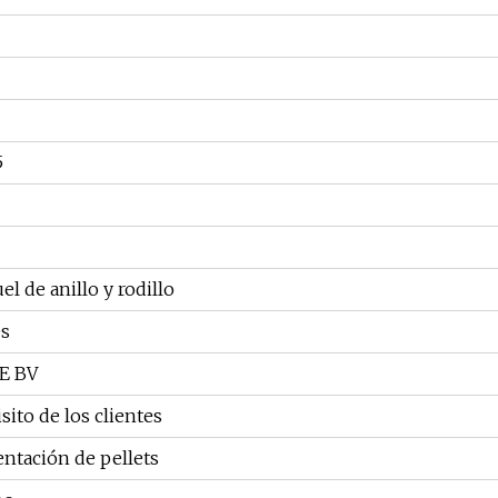
5
el de anillo y rodillo
es
CE BV
sito de los clientes
ntación de pellets