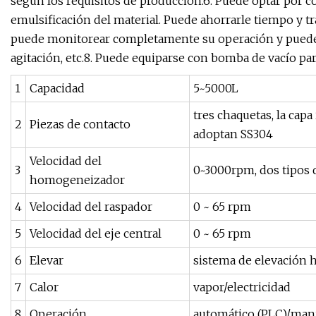
según los requisitos de producción.6. Puede optar por co
emulsificación del material. Puede ahorrarle tiempo y tra
puede monitorear completamente su operación y puede 
agitación, etc.8. Puede equiparse con bomba de vacío par
1
Capacidad
5~5000L
tres chaquetas, la capa
2
Piezas de contacto
adoptan SS304
Velocidad del
3
0~3000rpm, dos tipos 
homogeneizador
4
Velocidad del raspador
0 ~ 65 rpm
5
Velocidad del eje central
0 ~ 65 rpm
6
Elevar
sistema de elevación h
7
Calor
vapor/electricidad
8
Operación
automático (PLC)/ma