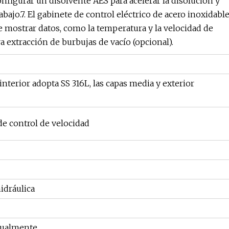
nfigurar un disolvente AES para acelerar la disolución y
bajo.7. El gabinete de control eléctrico de acero inoxidabl
mostrar datos, como la temperatura y la velocidad de
a extracción de burbujas de vacío (opcional).
 interior adopta SS 316L, las capas media y exterior
de control de velocidad
idráulica
nualmente