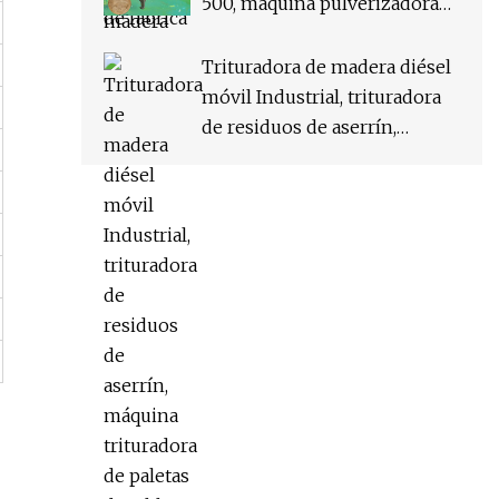
500, máquina pulverizadora
de aserrín, máquina de
molienda de molino de
Trituradora de madera diésel
harina para bobina de
móvil Industrial, trituradora
mosquitos
de residuos de aserrín,
máquina trituradora de
paletas de tablero de madera,
pulverizador de madera