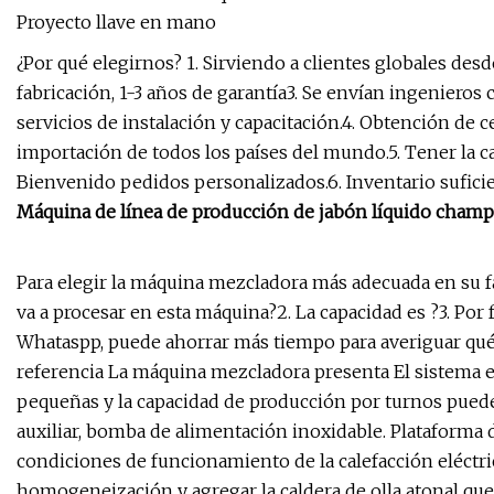
Proyecto llave en mano
¿Por qué elegirnos? 1. Sirviendo a clientes globales de
fabricación, 1-3 años de garantía3. Se envían ingenieros 
servicios de instalación y capacitación.4. Obtención de 
importación de todos los países del mundo.5. Tener la ca
Bienvenido pedidos personalizados.6. Inventario suficie
Máquina de línea de producción de jabón líquido champ
Para elegir la máquina mezcladora más adecuada en su fáb
va a procesar en esta máquina?2. La capacidad es ?3. Por 
Whataspp, puede ahorrar más tiempo para averiguar qué
referencia La máquina mezcladora presenta El sistema 
pequeñas y la capacidad de producción por turnos puede l
auxiliar, bomba de alimentación inoxidable. Plataforma d
condiciones de funcionamiento de la calefacción eléctrica
homogeneización y agregar la caldera de olla atonal qu