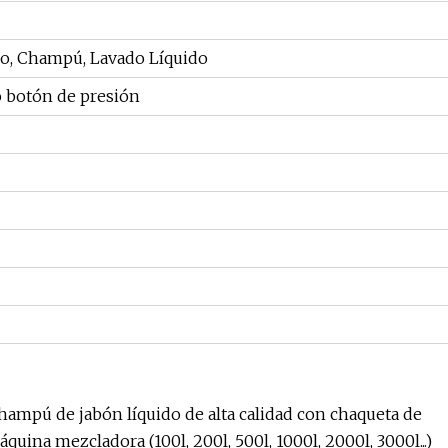
do, Champú, Lavado Líquido
o botón de presión
hampú de jabón líquido de alta calidad con chaqueta de
ina mezcladora (100l, 200l, 500l, 1000l, 2000l, 3000l...)