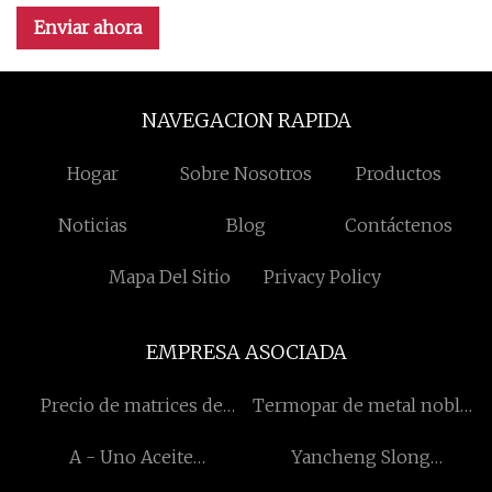
Enviar ahora
NAVEGACION RAPIDA
Hogar
Sobre Nosotros
Productos
Noticias
Blog
Contáctenos
Mapa Del Sitio
Privacy Policy
EMPRESA ASOCIADA
Precio de matrices de
Termopar de metal noble
nanotubos de carbono
de montaje personalizado
A - Uno Aceite
Yancheng Slong
Herramientas y Equipo Co.,
Maquinaria & Electric Co.,