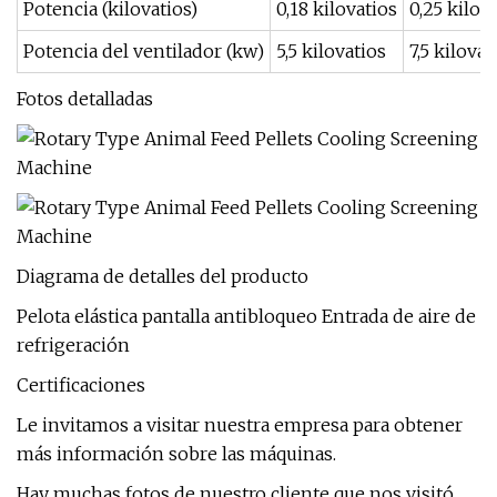
Potencia (kilovatios)
0,18 kilovatios
0,25 kilov
Potencia del ventilador (kw)
5,5 kilovatios
7,5 kilovat
Fotos detalladas
Diagrama de detalles del producto
Pelota elástica pantalla antibloqueo Entrada de aire de
refrigeración
Certificaciones
Le invitamos a visitar nuestra empresa para obtener
más información sobre las máquinas.
Hay muchas fotos de nuestro cliente que nos visitó