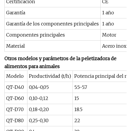
Certificación
CE
Garantía
1 año
Garantía de los componentes principales
1 año
Componentes principales
Motor
Material
Acero inoxid
Otros modelos y parámetros de la peletizadora de
alimentos para animales
Modelo
Productividad (t/h)
Potencia principal del m
QT-D40
0,04-0,05
5.5-5.7
QT-D60
0,10-0,12
15
QT-D70
0,18-0,20
18.5
QT-D80
0,25-0,30
22