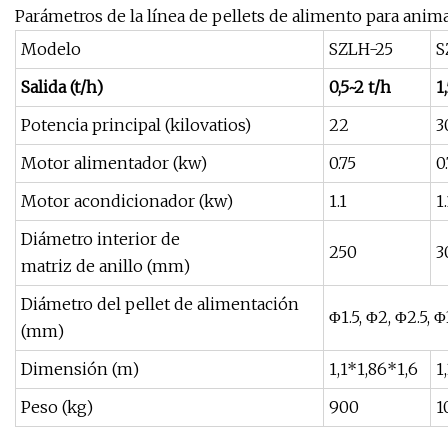
Parámetros de la línea de pellets de alimento para anima
Modelo
SZLH-25
S
Salida (t/h)
0,5~2 t/h
1
Potencia principal (kilovatios)
22
3
Motor alimentador (kw)
0.75
0
Motor acondicionador (kw)
1.1
1.
Diámetro interior de
250
3
matriz de anillo (mm)
Diámetro del pellet de alimentación
Φ1.5, Φ2, Φ2.5, Φ
(mm)
Dimensión (m)
1,1*1,86*1,6
1
Peso (kg)
900
1