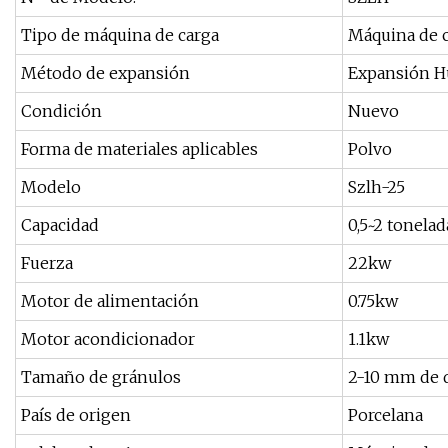
Tipo de máquina de carga
Máquina de c
Método de expansión
Expansión 
Condición
Nuevo
Forma de materiales aplicables
Polvo
Modelo
Szlh-25
Capacidad
0,5~2 tonela
Fuerza
22kw
Motor de alimentación
0.75kw
Motor acondicionador
1.1kw
Tamaño de gránulos
2-10 mm de 
País de origen
Porcelana