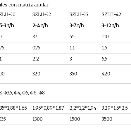
les con matriz anular:
ZLH-30
SZLH-32
SZLH-35
SZLH-42
,5~3 t/h
2~4 t/h
3~7 t/h
3~12 t/h
0
37
55
110
.75
0.75
1.1
1.5
1
2.2
3
5.5
00
320
350
420
3, Φ3.5, Φ4, Φ5, Φ6, Φ8
,35*1,88*1,65
1,95*0,89*1,87
2,2*1,2*1,94
3,29*1,5*2,5
035
1300
1500
3500