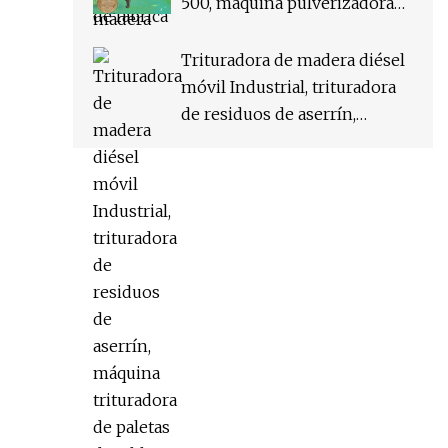
500, máquina pulverizadora
de aserrín, máquina de
molienda de molino de
Trituradora de madera diésel
harina para bobina de
móvil Industrial, trituradora
mosquitos
de residuos de aserrín,
máquina trituradora de
paletas de tablero de madera,
pulverizador de madera